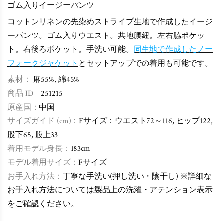
ゴム入りイージーパンツ
コットンリネンの先染めストライプ生地で作成したイージ
ーパンツ。ゴム入りウエスト。共地腰紐。左右脇ポケッ
ト。右後ろポケット。手洗い可能。
同生地で作成したノー
フォークジャケット
とセットアップでの着用も可能です。
素材：
麻55%, 綿45%
商品 ID：
251215
原産国：
中国
サイズガイド (cm)：
Fサイズ：ウエスト72～116, ヒップ122,
股下65
, 股上33
着用モデル身長：
183cm
モデル着用サイズ：
Fサイズ
お手入れ方法：
丁寧な手洗い(押し洗い・陰干し) ※詳細な
お手入れ方法については製品上の洗濯・アテンション表示
をご確認ください。