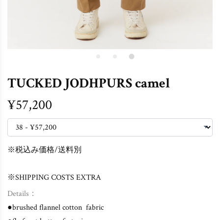
TUCKED JODHPURS camel
¥57,200
※税込み価格/送料別
※SHIPPING COSTS EXTRA
Details：
●brushed flannel cotton fabric