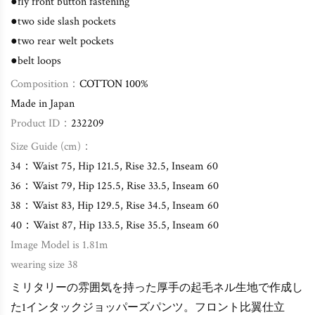
●fly front button fastening
●two side slash pockets
●two rear welt pockets
●belt loops
Composition：
COTTON 100%
Made in Japan
Product ID：
232209
Size Guide (cm)：
34：Waist 75, Hip 121.5, Rise 32.5, Inseam 60
36：Waist 79, Hip 125.5, Rise 33.5, Inseam 60
38：Waist 83, Hip 129.5, Rise 34.5, Inseam 60
40：Waist 87, Hip 133.5, Rise 35.5, Inseam 60
Image Model is 1.81m
wearing size 38
ミリタリーの雰囲気を持った厚手の起毛ネル生地で作成し
た1インタックジョッパーズパンツ。フロント比翼仕立