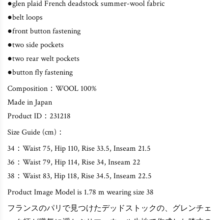
●glen plaid French deadstock summer-wool fabric
●belt loops
●front button fastening
●two side pockets
●two rear welt pockets
●button fly fastening
Composition：WOOL 100%
Made in Japan
Product ID：231218
Size Guide (cm)：
34：Waist 75, Hip 110, Rise 33.5, Inseam 21.5
36：Waist 79, Hip 114, Rise 34, Inseam 22
38：Waist 83, Hip 118, Rise 34.5, Inseam 22.5
Product Image Model is 1.78 m wearing size 38
フランスのパリで見つけたデッドストックの、グレンチェ