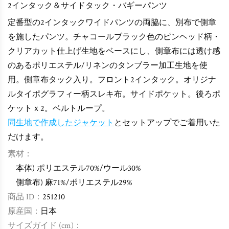
2インタック＆サイドタック・バギーパンツ
定番型の2インタックワイドパンツの両脇に、別布で側章
を施したパンツ。チャコールブラック色のピンヘッド柄・
クリアカット仕上げ生地をベースにし、側章布には透け感
のあるポリエステル/リネンのタンブラー加工生地を使
用。側章布タック入り。フロント2インタック。
オリジナ
ルタイポグラフィー柄スレキ布。サイドポケット。後ろポ
ケットｘ2。ベルトループ。
同生地で作成したジャケット
とセットアップでご着用いた
だけます。
素材：
本体)
ポリエステル70%/ウール30%
側章布) 麻71%/ポリエステル29%
商品 ID：
251210
原産国：
日本
サイズガイド (cm)：