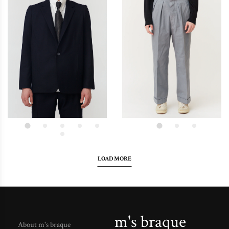
LOAD MORE
m's braque
About m's braque