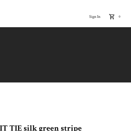
Sign In
0
TIE silk green stripe