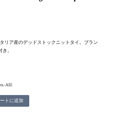
タリア産のデッドストックニットタイ。ブラン
付き。
ts-All)
ートに追加